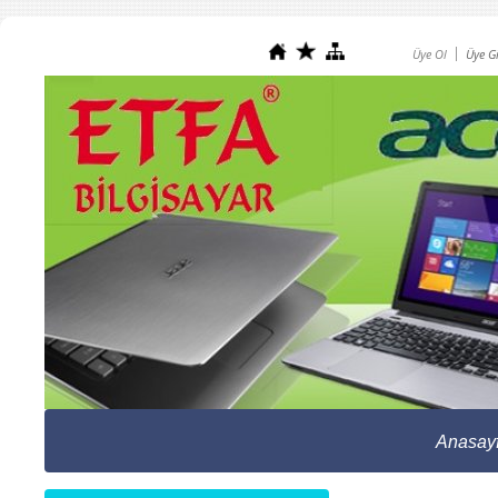
Üye Ol
Üye Gi
Anasay