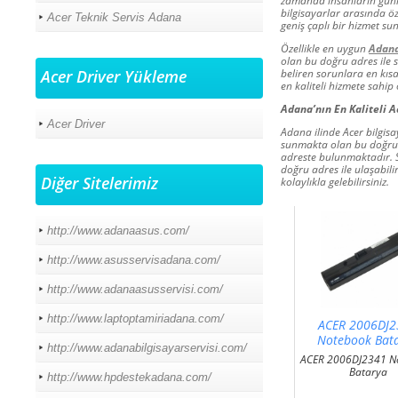
zamanda insanların günle
bilgisayarlar arasında öze
Acer Teknik Servis Adana
geniş çaplı bir hizmet s
Özellikle en uygun
Adana
olan bu doğru adres ile s
Acer Driver Yükleme
beliren sorunlara en kıs
en kaliteli hizmete sahip
Adana’nın En Kaliteli A
Acer Driver
Adana ilinde Acer bilgisa
sunmakta olan bu doğru 
adreste bulunmaktadır. 
doğru adres ile ulaşabili
Diğer Sitelerimiz
kolaylıkla gelebilirsiniz.
http://www.adanaasus.com/
http://www.asusservisadana.com/
http://www.adanaasusservisi.com/
http://www.laptoptamiriadana.com/
ACER 2006DJ
Notebook Bat
http://www.adanabilgisayarservisi.com/
ACER 2006DJ2341 N
Batarya
http://www.hpdestekadana.com/