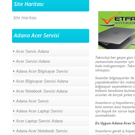
Site Haritası
Site Haritası
Adana Acer Servisi
Acer Servis Adana
Teknoloji her geçen gün i
Acer Servisi Adana
zamanında insanlar için b
hale indirgenmiştir. Tekn
olmuştur.
Adana Acer Bilgisayar Servisi
İnsanlar bilgisayarlar il
Acer Bilgisayar Servisi Adana
yapabilecekleri bir nokt
bilgisayar seçeneklerini
kitlesini kendisine bulma
Acer Notebook Servisi Adana
ürünler ile birçok şirk
Adana Acer Servis
İnsanların iş hayatların
kimi zaman bazı hasarla
için büyük bir sorun teşk
Adana Acer Laptop Servisi
sunmaktadır.
Acer Laptop Servisi Adana
En Uygun Adana Acer Ser
İnsanların gerek iş haya
Adana Acer Notebook Servisi