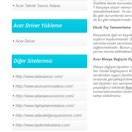
Özellikle devlet kurumla
Acer Teknik Servis Adana
F klavyeye alışan memur ç
istenebilmektedir. Ya da
Bu gibi durumlarda serv
de bu gibi taleplerinizde
Acer Driver Yükleme
Eksik Tuş Tamamlama
Klavyelerle ilgili en bü
tuşların kaybolmasıdır. B
Acer Driver
sıkıntılarınızda servisim
sağlanmaktadır. Bunun ya
yerine monte edilmektedi
Acer Klavye Değişim Fi
Diğer Sitelerimiz
Klavye değişim fiyatları 
her model bilgisayarın kl
tarafından uygun fiyatlar
http://www.adanaasus.com/
arasında gerçekleştirilme
seti fiyatları için servisi
http://www.asusservisadana.com/
yaşadığınız takdirde
Ace
numaralarımızdan bizlere 
sahip olabilirsiniz.
http://www.adanaasusservisi.com/
http://www.laptoptamiriadana.com/
http://www.adanabilgisayarservisi.com/
http://www.hpdestekadana.com/