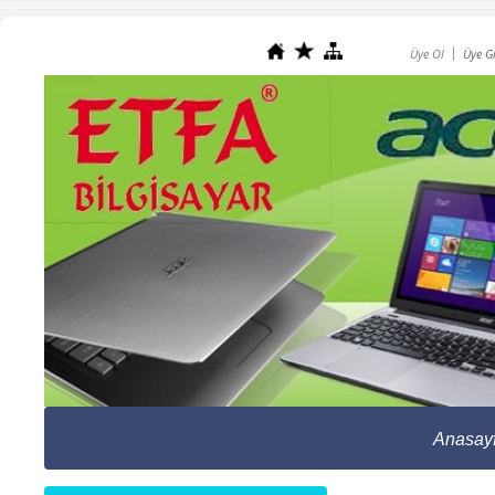
Üye Ol
Üye Gi
Anasay