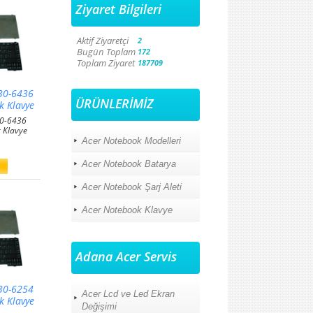
Ziyaret Bilgileri
Aktif Ziyaretçi
2
Bugün Toplam
172
Toplam Ziyaret
187709
30-6436
ÜRÜNLERİMİZ
k Klavye
30-6436
 Klavye
Acer Notebook Modelleri
Acer Notebook Batarya
Acer Notebook Şarj Aleti
Acer Notebook Klavye
Adana Acer Servis
30-6254
Acer Lcd ve Led Ekran
k Klavye
Değişimi