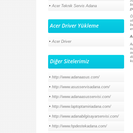
z
b
Acer Teknik Servis Adana
g
Ö
o
Acer Driver Yükleme
b
e
A
Acer Driver
A
s
a
d
Diğer Sitelerimiz
ko
http://www.adanaasus.com/
http://www.asusservisadana.com/
http://www.adanaasusservisi.com/
http://www.laptoptamiriadana.com/
http://www.adanabilgisayarservisi.com/
http://www.hpdestekadana.com/