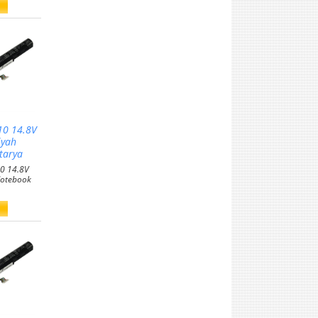
10 14.8V
iyah
tarya
10 14.8V
otebook