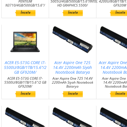
PENTIUM
5005U/4GB/500GB/15.6”/INTEL
4200U/8GB/1TB/15
N3710/4GB/500GB/15.6"/
HD GRAPHICS 5500/
GF920M
İncele
İncele
İncele
ACER E5-573G CORE I7-
Acer Aspire One 725
Acer Aspire On
5500U/8GB/1TB/15.6"/2
14.4V 2200mAh Siyah
14.4V 2200mAh
GB GF920M/
Nootebook Batarya
Nootebook Ba
ACER E5-573G CORE I7-
Acer Aspire One 725 14.4V
Acer Aspire One
5500U/8GB/1TB/15.6"/2 GB
2200mAh Siyah Nootebook
14.4V 2200mAh
GF920M/
Batarya
Nootebook Ba
İncele
İncele
İncele