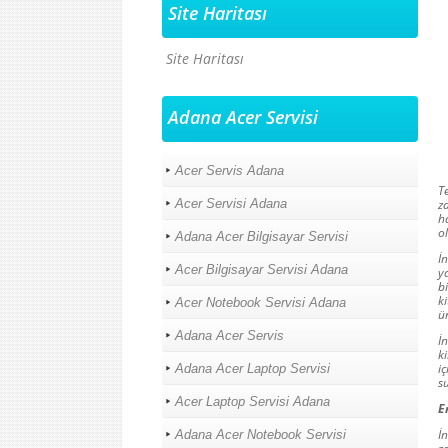
Site Haritası
Site Haritası
Adana Acer Servisi
Acer Servis Adana
T
Acer Servisi Adana
z
h
o
Adana Acer Bilgisayar Servisi
İ
Acer Bilgisayar Servisi Adana
y
b
k
Acer Notebook Servisi Adana
ü
Adana Acer Servis
İ
k
i
Adana Acer Laptop Servisi
s
Acer Laptop Servisi Adana
E
İ
Adana Acer Notebook Servisi