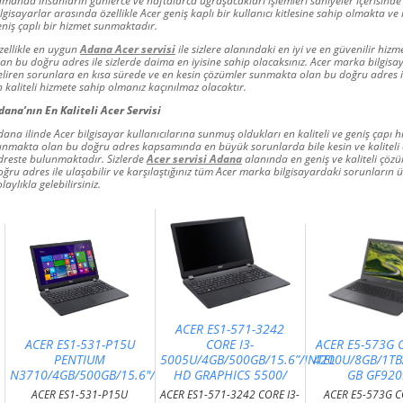
amanda insanların günlerce ve haftalarca uğraşacakları işlemleri saniyeler içerisind
ilgisayarlar arasında özellikle Acer geniş kaplı bir kullanıcı kitlesine sahip olmakta ve 
eniş çaplı bir hizmet sunmaktadır.
zellikle en uygun
Adana Acer servisi
ile sizlere alanındaki en iyi ve en güvenilir hiz
lan bu doğru adres ile sizlerde daima en iyisine sahip olacaksınız. Acer marka bilgisa
eliren sorunlara en kısa sürede ve en kesin çözümler sunmakta olan bu doğru adres i
n kaliteli hizmete sahip olmanız kaçınılmaz olacaktır.
dana’nın En Kaliteli Acer Servisi
dana ilinde Acer bilgisayar kullanıcılarına sunmuş oldukları en kaliteli ve geniş çapı h
unmakta olan bu doğru adres kapsamında en büyük sorunlarda bile kesin ve kaliteli
dreste bulunmaktadır. Sizlerde
Acer servisi Adana
alanında en geniş ve kaliteli çöz
oğru adres ile ulaşabilir ve karşılaştığınız tüm Acer marka bilgisayardaki sorunların 
laylıkla gelebilirsiniz.
ACER ES1-571-3242
ACER ES1-531-P15U
CORE I3-
ACER E5-573G C
PENTIUM
5005U/4GB/500GB/15.6”/INTEL
4200U/8GB/1TB/
N3710/4GB/500GB/15.6"/
HD GRAPHICS 5500/
GB GF92
ACER ES1-531-P15U
ACER ES1-571-3242 CORE I3-
ACER E5-573G C