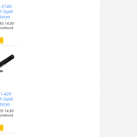
3-574G
 Siyah
tarya
74G 14.8V
otebook
S1-420
 Siyah
tarya
20 14.8V
otebook