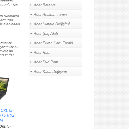
e yapabilen
insanlar için
Acer Batarya
Acer Anakart Tamiri
meti sunmakta
yarınızda
le alanındaki
Acer Klavye Değişimi
Acer Şarj Aleti
izmetleri
Acer Ekran Kartı Tamiri
 çözümler bu
ümlere bu
Acer Ram
üstesinden
Acer Dvd Rom
Acer Kasa Değişimi
ORE I5-
15.6"/2
0M
ORE I5-