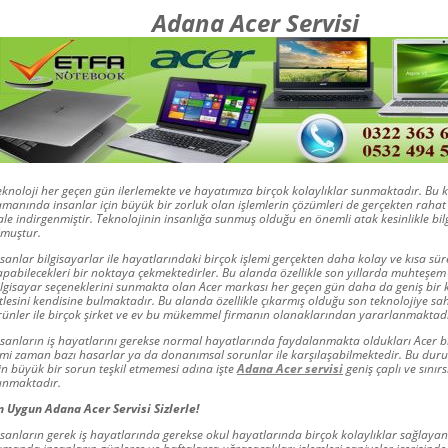
Adana Acer Servisi
eknoloji her geçen gün ilerlemekte ve hayatımıza birçok kolaylıklar sunmaktadır. Bu ko
amanında insanlar için büyük bir zorluk olan işlemlerin çözümleri de gerçekten rahat v
ale indirgenmiştir. Teknolojinin insanlığa sunmuş olduğu en önemli atak kesinlikle bil
lmuştur.
nsanlar bilgisayarlar ile hayatlarındaki birçok işlemi gerçekten daha kolay ve kısa sür
apabilecekleri bir noktaya çekmektedirler. Bu alanda özellikle son yıllarda muhteşem 
ilgisayar seçeneklerini sunmakta olan Acer markası her geçen gün daha da geniş bir k
itlesini kendisine bulmaktadır. Bu alanda özellikle çıkarmış olduğu son teknolojiye sa
rünler ile birçok şirket ve ev bu mükemmel firmanın olanaklarından yararlanmaktadı
nsanların iş hayatlarını gerekse normal hayatlarında faydalanmakta oldukları Acer bi
imi zaman bazı hasarlar ya da donanımsal sorunlar ile karşılaşabilmektedir. Bu dur
çin büyük bir sorun teşkil etmemesi adına işte
Adana Acer servisi
geniş çaplı ve sınırs
unmaktadır.
n Uygun Adana Acer Servisi Sizlerle!
nsanların gerek iş hayatlarında gerekse okul hayatlarında birçok kolaylıklar sağlayan