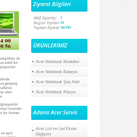
Ziyaret Bilgileri
Aktif Ziyaretçi
1
Bugün Toplam
72
Toplam Ziyaret
187781
ÜRÜNLERİMİZ
laylıklar ile
Acer Notebook Modelleri
e etkili bir
gisayarlar
Acer Notebook Batarya
elerde
Acer Notebook Şarj Aleti
ve gelişmiş
ullanıcı
hip olan
Acer Notebook Klavye
r.
lgisayarlar
umun insanlar
Adana Acer Servis
ız bir hizmet
Acer Lcd ve Led Ekran
 ve aynı
Değişimi