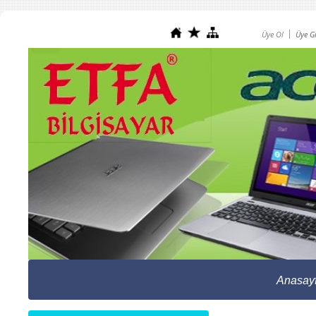
Üye Ol
Üye Gi
Anasay