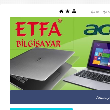
Üye Ol
Üye Gi
Anasay