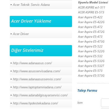
Uyumlu Model Listesi
Acer Teknik Servis Adana
ACER ASPİRE es1-511
ACER ASPİRE E5-573
Acer Aspire E5-422
Acer Driver Yükleme
Acer Aspire E5-422G
Acer Aspire E5-472
Acer Aspire E5-472G
Acer Driver
Acer Aspire E5-473
Acer Aspire E5-473G
Acer Aspire E5-522
Diğer Sitelerimiz
Acer Aspire E5-522G
Acer Aspire E5-532
Acer Aspire E5-532G
http://www.adanaasus.com/
Acer Aspire E5-532T
Acer Aspire E5-573
http://www.asusservisadana.com/
Acer Aspire E5-573G
http://www.adanaasusservisi.com/
http://www.laptoptamiriadana.com/
Talep Formu
http://www.adanabilgisayarservisi.com/
İsim
http://www.hpdestekadana.com/