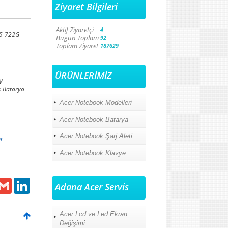
Ziyaret Bilgileri
Aktif Ziyaretçi
4
E5-722G
Bugün Toplam
92
Toplam Ziyaret
187629
ÜRÜNLERİMİZ
V
 Batarya
Acer Notebook Modelleri
Acer Notebook Batarya
Acer Notebook Şarj Aleti
r
Acer Notebook Klavye
ail
Gmail
LinkedIn
Adana Acer Servis
Acer Lcd ve Led Ekran
Değişimi