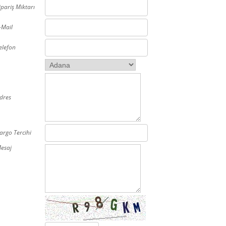
ipariş Miktarı
-Mail
elefon
dres
argo Tercihi
esaj