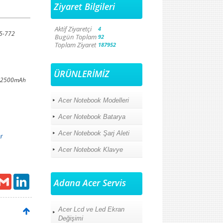
Ziyaret Bilgileri
Aktif Ziyaretçi
4
E5-772
Bugün Toplam
92
Toplam Ziyaret
187952
ÜRÜNLERİMİZ
V 2500mAh
Acer Notebook Modelleri
Acer Notebook Batarya
Acer Notebook Şarj Aleti
r
Acer Notebook Klavye
ail
Gmail
LinkedIn
Adana Acer Servis
Acer Lcd ve Led Ekran
Değişimi