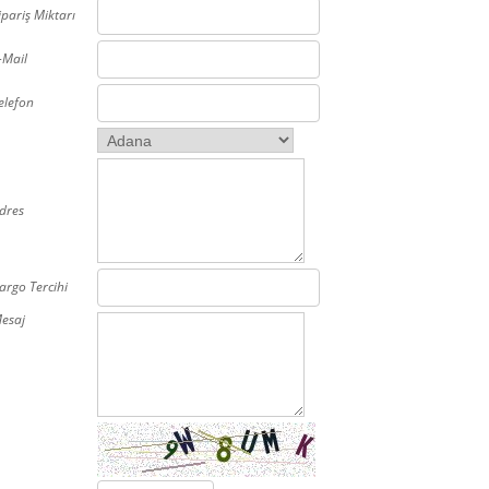
ipariş Miktarı
-Mail
elefon
dres
argo Tercihi
esaj