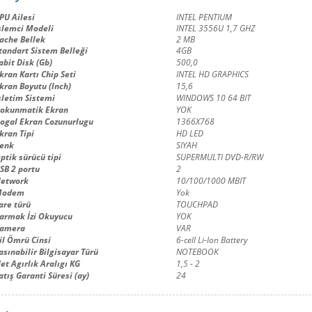
PU Ailesi
INTEL PENTIUM
şlemci Modeli
INTEL 3556U 1,7 GHZ
ache Bellek
2 MB
tandart Sistem Belleği
4GB
abit Disk (Gb)
500,0
kran Kartı Chip Seti
INTEL HD GRAPHICS
kran Boyutu (Inch)
15,6
şletim Sistemi
WINDOWS 10 64 BIT
okunmatik Ekran
YOK
ogal Ekran Cozunurlugu
1366X768
kran Tipi
HD LED
enk
SIYAH
ptik sürücü tipi
SUPERMULTI DVD-R/RW
SB 2 portu
2
etwork
10/100/1000 MBIT
Modem
Yok
are türü
TOUCHPAD
armak İzi Okuyucu
YOK
amera
VAR
il Ömrü Cinsi
6-cell Li-lon Battery
asınabilir Bilgisayar Türü
NOTEBOOK
et Agırlık Aralıgı KG
1,5 - 2
atış Garanti Süresi (ay)
24