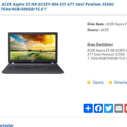
ACER Aspire ES NX-GCEEY-004 ES1-571 Intel Pentium 3556U
.7GHz/4GB/500GB/15.6"/
Ürün Kodu :
ACER Aspire E
Üretici :
ACER
Ürün Özellikleri
ACER Aspire ES NX-GCEEY-
571 Intel Pentium 3556U
1.7GHz/4GB/500GB/15.6"
Sipariş
Detayla
Paylaş
Facebook
Twitter
Em
etaylar