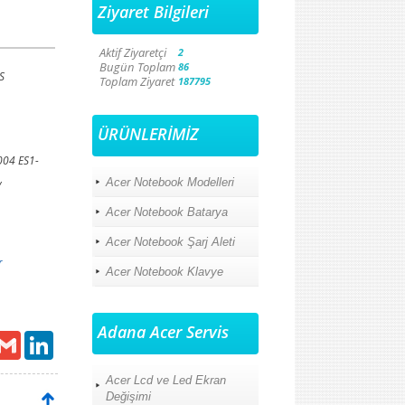
Ziyaret Bilgileri
Aktif Ziyaretçi
2
Bugün Toplam
86
S
Toplam Ziyaret
187795
ÜRÜNLERİMİZ
004 ES1-
Acer Notebook Modelleri
/
Acer Notebook Batarya
Acer Notebook Şarj Aleti
r
Acer Notebook Klavye
Adana Acer Servis
ail
Gmail
LinkedIn
Acer Lcd ve Led Ekran
Değişimi