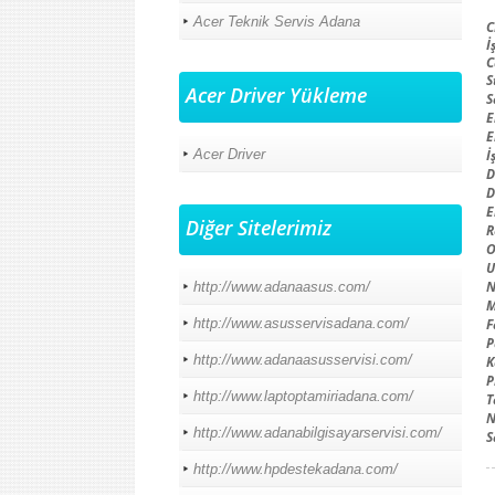
Acer Teknik Servis Adana
C
İ
C
S
Acer Driver Yükleme
S
E
E
Acer Driver
İ
D
D
E
Diğer Sitelerimiz
R
O
U
N
http://www.adanaasus.com/
http://www.asusservisadana.com/
F
P
http://www.adanaasusservisi.com/
K
P
http://www.laptoptamiriadana.com/
T
N
http://www.adanabilgisayarservisi.com/
S
http://www.hpdestekadana.com/