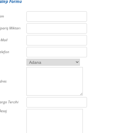
alep Formu
sim
ipariş Miktarı
-Mail
elefon
dres
argo Tercihi
esaj